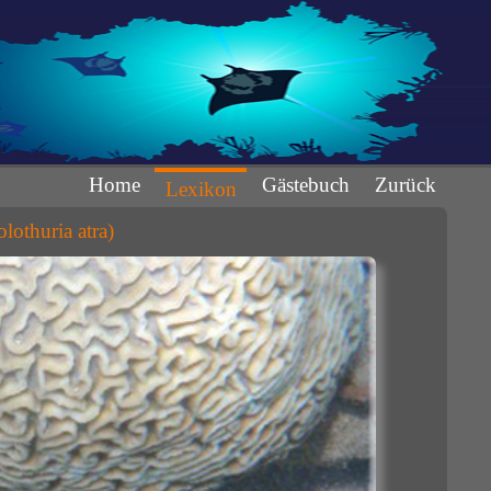
Home
Gästebuch
Zurück
Lexikon
othuria atra)