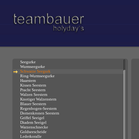
Korallen & Co.
Seegurke
Wurmseegurke
Schwarze Seegurk
Ring-Wurmseegurke
Haarstern
Kissen Seestern
Pracht Seestern
Walzen Seestern
Knotiger Walzenstern
Blauer Seestern
Regenbogen-Seestern
Dornenkronen Seestern
Griffel Seeigel
Diadem Seeigel
Warzenschnecke
Goldseescheide
Lederkoralle