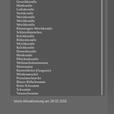
Geweihkoralle
Hirnkoralle
Lederkoralle
Steinkoralle
Weichkoralle
Weichkoralle
Weichkoralle
Klunzingers Weichkoralle
Schleierbäumchen
Kelchkoralle
Röhrenkoralle
Weichkoralle
Kelchkoralle
Dornenkoralle
Hirnkoralle
Pfötchenkoralle
Weihnachtsbaumwurm
Meeressalat
Knotenfächer (Gorgonie)
Mördermuschel
Porzelanschnecke
Blauer Riffschwamm
Roter Schwamm
Schwamm
Vasenschwamm
letzte Aktualisierung am 28.02.2016